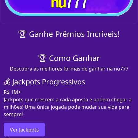
🏆 Ganhe Prêmios Incríveis!
🏆 Como Ganhar
Descubra as melhores formas de ganhar na nu777
💰 Jackpots Progressivos
R$ 1M+
Jackpots que crescem a cada aposta e podem chegar a
milhões! Uma única jogada pode mudar sua vida para
sempre!
Ver Jackpots