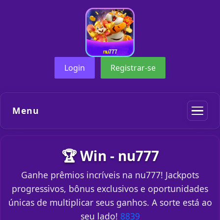
Login
Registrar-se
Menu
🏆 Win - nu777
Ganhe prêmios incríveis na nu777! Jackpots
progressivos, bônus exclusivos e oportunidades
únicas de multiplicar seus ganhos. A sorte está ao
seu lado!
8839