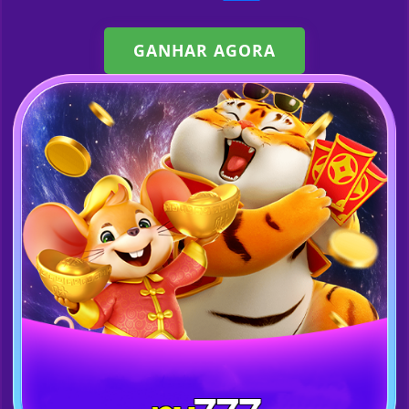
GANHAR AGORA