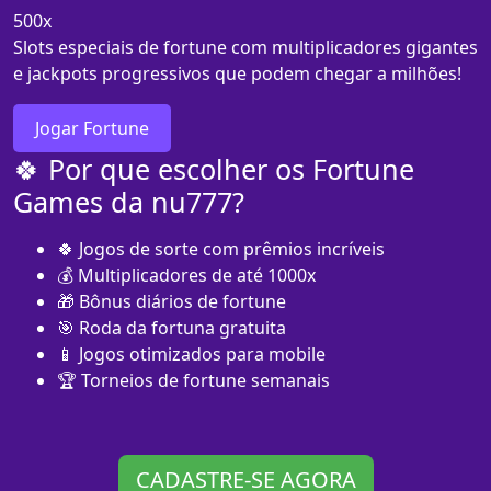
500x
Slots especiais de fortune com multiplicadores gigantes
e jackpots progressivos que podem chegar a milhões!
Jogar Fortune
🍀 Por que escolher os Fortune
Games da nu777?
🍀 Jogos de sorte com prêmios incríveis
💰 Multiplicadores de até 1000x
🎁 Bônus diários de fortune
🎯 Roda da fortuna gratuita
📱 Jogos otimizados para mobile
🏆 Torneios de fortune semanais
CADASTRE-SE AGORA