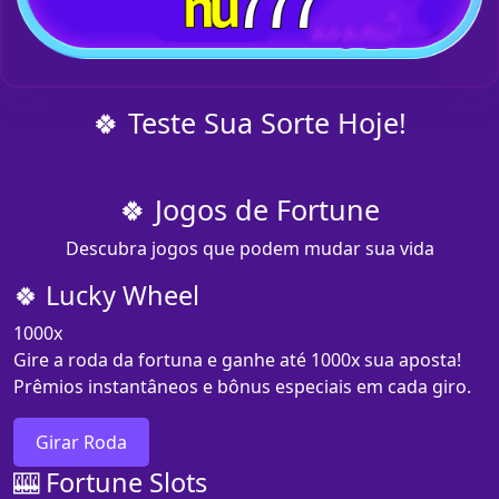
🍀 Teste Sua Sorte Hoje!
🍀 Jogos de Fortune
Descubra jogos que podem mudar sua vida
🍀 Lucky Wheel
1000x
Gire a roda da fortuna e ganhe até 1000x sua aposta!
Prêmios instantâneos e bônus especiais em cada giro.
Girar Roda
🎰 Fortune Slots