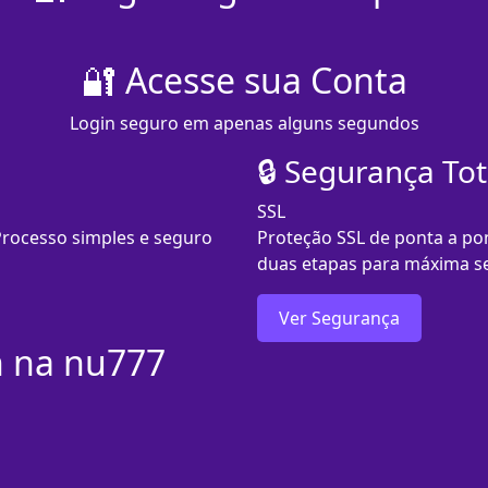
🔐 Acesse sua Conta
Login seguro em apenas alguns segundos
🔒 Segurança Tot
SSL
rocesso simples e seguro
Proteção SSL de ponta a pon
duas etapas para máxima s
Ver Segurança
n na nu777