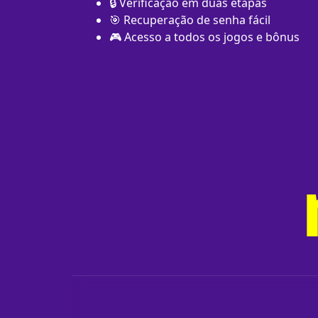
🔒 Verificação em duas etapas
🎯 Recuperação de senha fácil
🎮 Acesso a todos os jogos e bônus