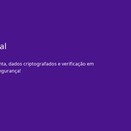
al
ta, dados criptografados e verificação em
egurança!