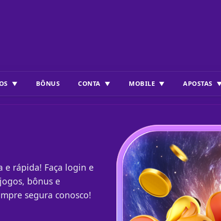
OS
BÔNUS
CONTA
MOBILE
APOSTAS
 e rápida! Faça login e
jogos, bônus e
sempre segura conosco!