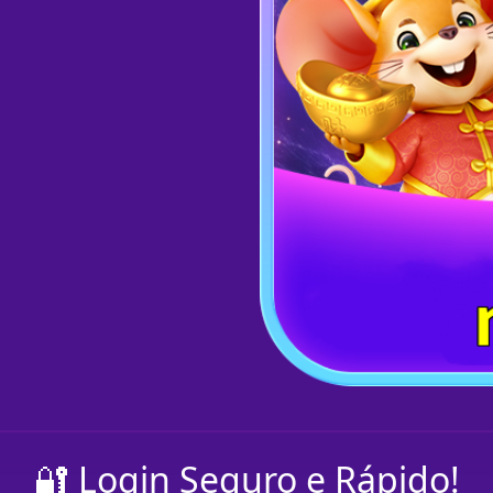
🔐 Login Seguro e Rápido!