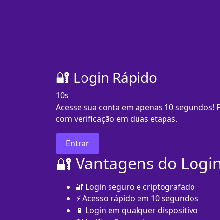
🔐 Login Rápido
10s
Acesse sua conta em apenas 10 segundos! P
com verificação em duas etapas.
Entrar
🔐 Vantagens do Logi
🔐 Login seguro e criptografado
⚡ Acesso rápido em 10 segundos
📱 Login em qualquer dispositivo