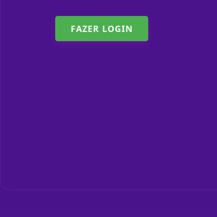
FAZER LOGIN