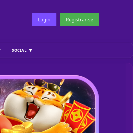
Login
Registrar-se
SOCIAL