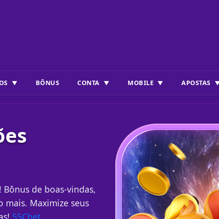
OS
BÔNUS
CONTA
MOBILE
APOSTAS
ões
! Bônus de boas-vindas,
o mais. Maximize seus
as!
55Cbet