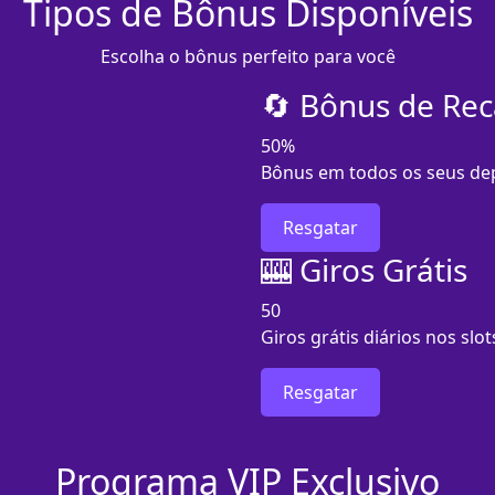
Tipos de Bônus Disponíveis
Escolha o bônus perfeito para você
🔄 Bônus de Re
50%
Bônus em todos os seus de
Resgatar
🎰 Giros Grátis
50
Giros grátis diários nos slot
Resgatar
Programa VIP Exclusivo