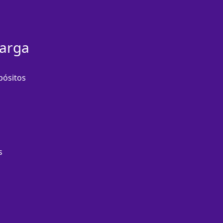
carga
pósitos
s