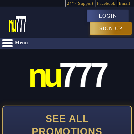
24*7 Support
Facebook
Email
LOGIN
SIGN UP
Menu
SEE ALL
PROMOTIONS