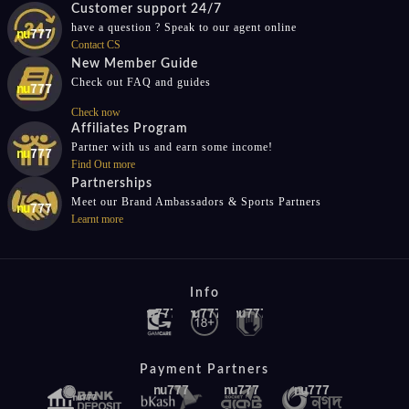
Customer support 24/7
have a question ? Speak to our agent online
Contact CS
New Member Guide
Check out FAQ and guides
Check now
Affiliates Program
Partner with us and earn some income!
Find Out more
Partnerships
Meet our Brand Ambassadors & Sports Partners
Learnt more
Info
Payment Partners