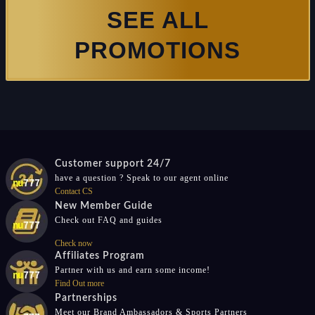
SEE ALL
PROMOTIONS
Customer support 24/7
have a question ? Speak to our agent online
Contact CS
New Member Guide
Check out FAQ and guides
Check now
Affiliates Program
Partner with us and earn some income!
Find Out more
Partnerships
Meet our Brand Ambassadors & Sports Partners