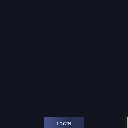
LOGIN