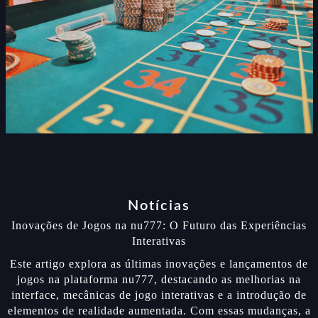
Notícias
Inovações de Jogos na nu777: O Futuro das Experiências
Interativas
Este artigo explora as últimas inovações e lançamentos de
jogos na plataforma nu777, destacando as melhorias na
interface, mecânicas de jogo interativas e a introdução de
elementos de realidade aumentada. Com essas mudanças, a