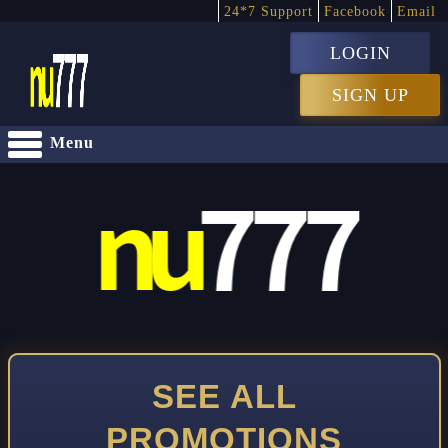
24*7 Support
Facebook
Email
LOGIN
SIGN UP
Menu
SEE ALL
PROMOTIONS