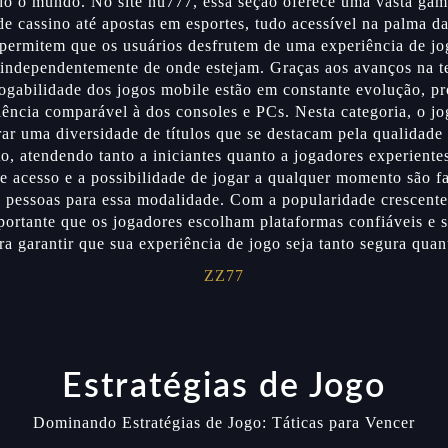
do o mundo. No site nu777, essa seção oferece uma vasta gam
de cassino até apostas em esportes, tudo acessível na palma d
permitem que os usuários desfrutem de uma experiência de j
, independentemente de onde estejam. Graças aos avanços na t
 jogabilidade dos jogos mobile estão em constante evolução, p
ência comparável à dos consoles e PCs. Nesta categoria, o j
rar uma diversidade de títulos que se destacam pela qualidade 
o, atendendo tanto a iniciantes quanto a jogadores experiente
de acesso e a possibilidade de jogar a qualquer momento são f
s pessoas para essa modalidade. Com a popularidade crescente
portante que os jogadores escolham plataformas confiáveis e 
ra garantir que sua experiência de jogo seja tanto segura quant
ZZ77
Estratégias de Jogo
Dominando Estratégias de Jogo: Táticas para Vencer