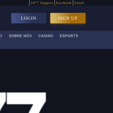
24*7 Support
Facebook
Email
LOGIN
SIGN UP
O
SOBRE NÓS
CASINO
ESPORTS