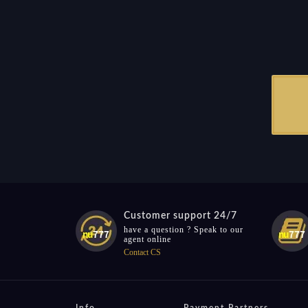
Customer support 24/7
have a question ? Speak to our
agent online
Contact CS