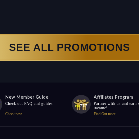
SEE ALL PROMOTIONS
New Member Guide
Affiliates Program
Check out FAQ and guides
Partner with us and earn
income!
Check now
Find Out more