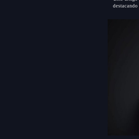
destacando 