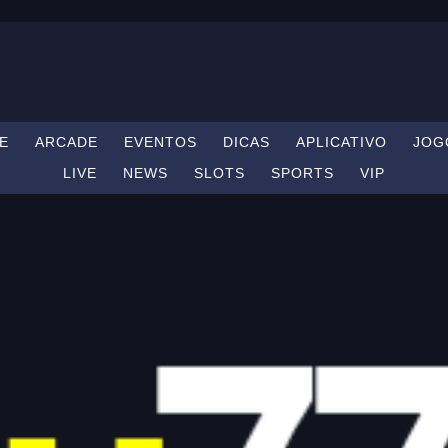
E
ARCADE
EVENTOS
DICAS
APLICATIVO
JOG
LIVE
NEWS
SLOTS
SPORTS
VIP