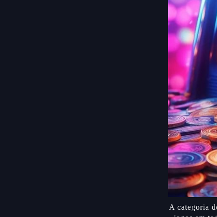
A categoria d