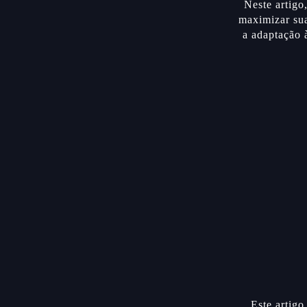
Neste artigo
maximizar sua
a adaptação 
Este artigo