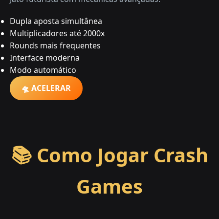
Dupla aposta simultânea
Multiplicadores até 2000x
Rounds mais frequentes
Interface moderna
Modo automático
🛸 ACELERAR
📚 Como Jogar Crash
Games