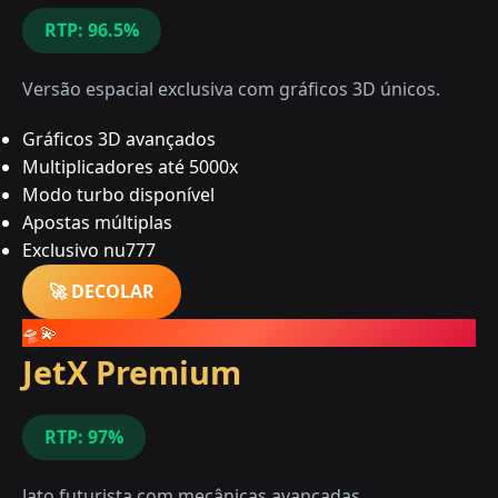
RTP: 96.5%
Versão espacial exclusiva com gráficos 3D únicos.
Gráficos 3D avançados
Multiplicadores até 5000x
Modo turbo disponível
Apostas múltiplas
Exclusivo nu777
🚀 DECOLAR
🛸💫
JetX Premium
RTP: 97%
Jato futurista com mecânicas avançadas.