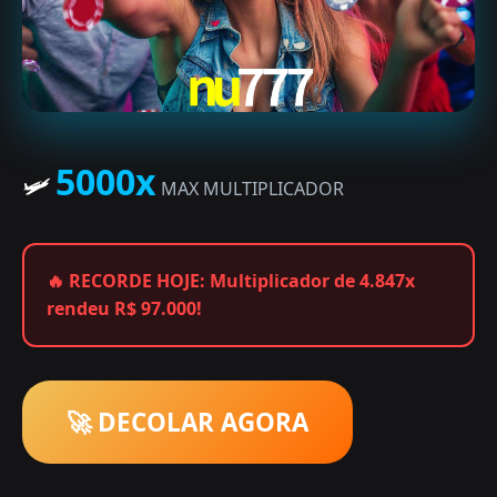
5000x
🛩️
MAX MULTIPLICADOR
🔥
RECORDE HOJE:
Multiplicador de 4.847x
rendeu R$ 97.000!
🚀 DECOLAR AGORA