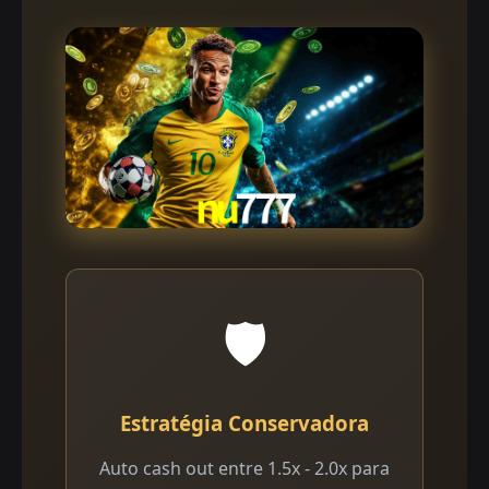
🛡️
Estratégia Conservadora
Auto cash out entre 1.5x - 2.0x para