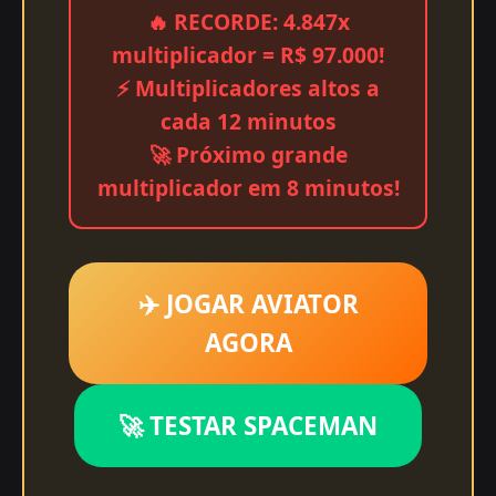
🔥 RECORDE: 4.847x
multiplicador = R$ 97.000!
⚡ Multiplicadores altos a
cada 12 minutos
🚀 Próximo grande
multiplicador em 8 minutos!
✈️ JOGAR AVIATOR
AGORA
🚀 TESTAR SPACEMAN