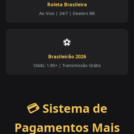
Roleta Brasileira
Ao Vivo | 24/7 | Dealers BR
⚽
Brasileirão 2026
Odds: 1.85+ | Transmissão Grátis
💳 Sistema de
Pagamentos Mais