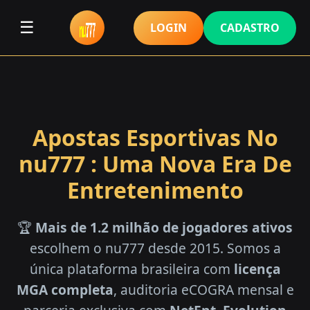
☰
LOGIN
CADASTRO
Apostas Esportivas No
nu777 : Uma Nova Era De
Entretenimento
🏆
Mais de 1.2 milhão de jogadores ativos
escolhem o nu777 desde 2015. Somos a
única plataforma brasileira com
licença
MGA completa
, auditoria eCOGRA mensal e