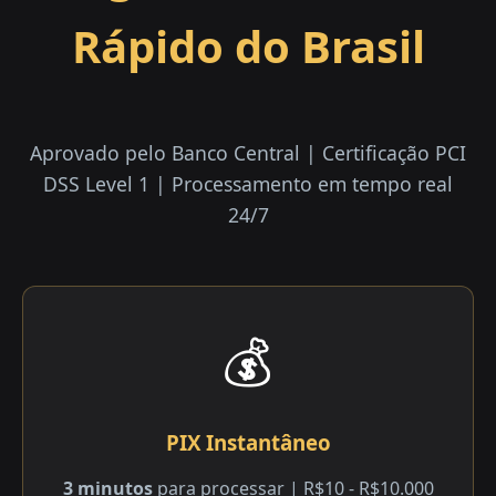
Rápido do Brasil
Aprovado pelo Banco Central | Certificação PCI
DSS Level 1 | Processamento em tempo real
24/7
💰
PIX Instantâneo
3 minutos
para processar | R$10 - R$10.000