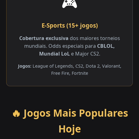
🎮
E-Sports (15+ jogos)
Cobertura exclusiva
dos maiores torneios
mundiais. Odds especiais para
CBLOL,
Mundial LoL
e Major CS2.
Jogos:
League of Legends, CS2, Dota 2, Valorant,
Free Fire, Fortnite
🔥 Jogos Mais Populares
Hoje