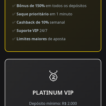
✅
Bônus de 150%
em todos os depósitos
✅
Saque prioritário
em 1 minuto
✅
Cashback de 10%
semanal
✅
Suporte VIP
24/7
✅
Limites maiores
de aposta
🥈
PLATINUM VIP
Depósito mínimo: R$ 2.000