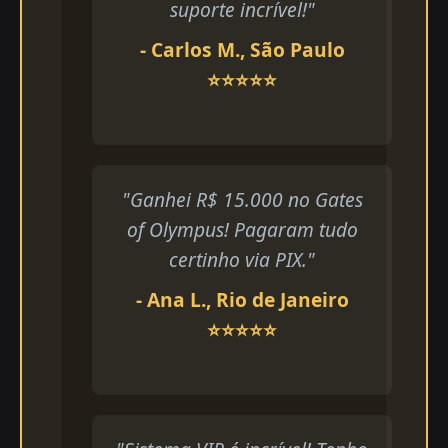
suporte incrível!"
- Carlos M., São Paulo
⭐⭐⭐⭐⭐
"Ganhei R$ 15.000 no Gates
of Olympus! Pagaram tudo
certinho via PIX."
- Ana L., Rio de Janeiro
⭐⭐⭐⭐⭐