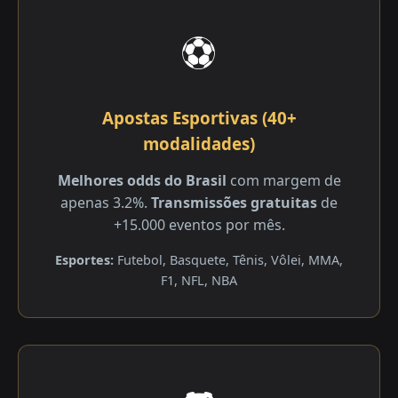
⚽
Apostas Esportivas (40+
modalidades)
Melhores odds do Brasil
com margem de
apenas 3.2%.
Transmissões gratuitas
de
+15.000 eventos por mês.
Esportes:
Futebol, Basquete, Tênis, Vôlei, MMA,
F1, NFL, NBA