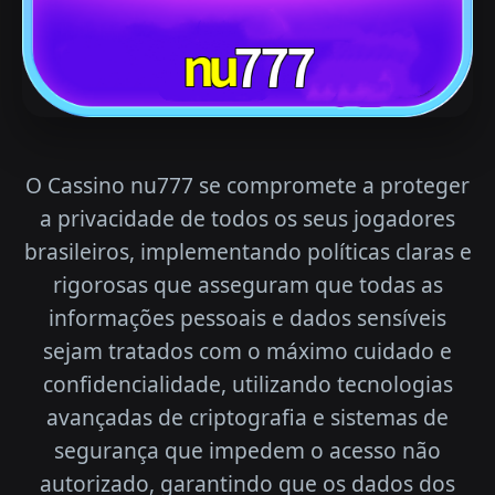
O Cassino nu777 se compromete a proteger
a privacidade de todos os seus jogadores
brasileiros, implementando políticas claras e
rigorosas que asseguram que todas as
informações pessoais e dados sensíveis
sejam tratados com o máximo cuidado e
confidencialidade, utilizando tecnologias
avançadas de criptografia e sistemas de
segurança que impedem o acesso não
autorizado, garantindo que os dados dos