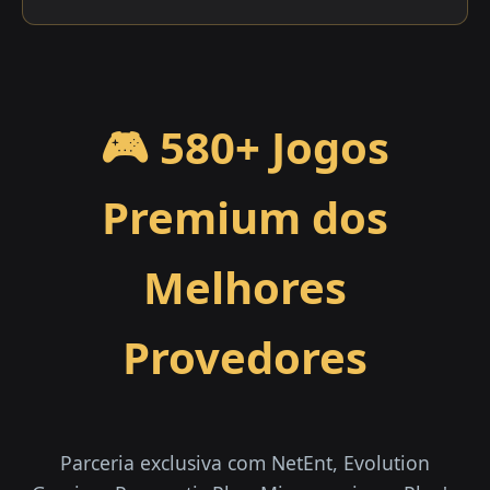
🎮 580+ Jogos
Premium dos
Melhores
Provedores
Parceria exclusiva com NetEnt, Evolution