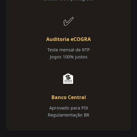
✅
Auditoria eCOGRA
Teste mensal de RTP
Jogos 100% justos
🏦
Banco Central
Aprovado para PIX
Regulamentação BR