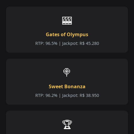
🎰
Gates of Olympus
RTP: 96.5% | Jackpot: R$ 45.280
🍭
Sweet Bonanza
RTP: 96.2% | Jackpot: R$ 38.950
🏆